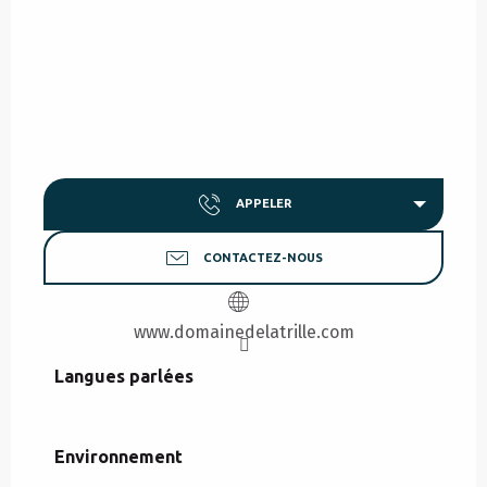
APPELER
CONTACTEZ-NOUS
www.domainedelatrille.com
Langues parlées
Langues parlées
Environnement
Environnement