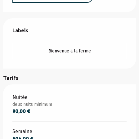
Offres de prestations
Labels
Labels
Bienvenue à la ferme
Tarifs
Tarifs 2026
Nuitée
deux nuits minimum
90,00 €
Semaine
504,00 €