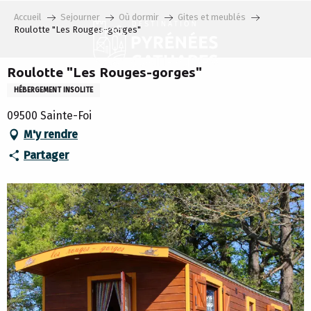
Aller
Accueil
Sejourner
Où dormir
Gites et meublés
au
Roulotte "Les Rouges-gorges"
contenu
principal
Roulotte "Les Rouges-gorges"
HÉBERGEMENT INSOLITE
09500 Sainte-Foi
M'y rendre
Partager