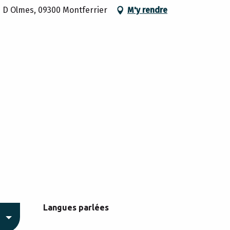
s D Olmes, 09300 Montferrier
M'y rendre
Langues parlées
Langues parlées