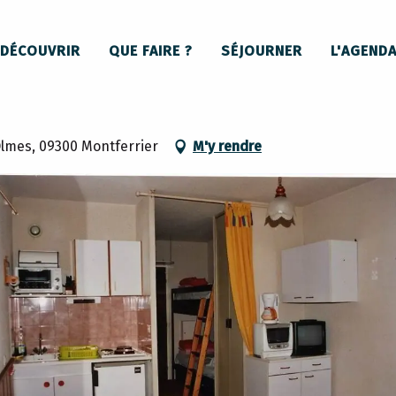
Studio 278 Residence Front de Neige
DÉCOUVRIR
QUE FAIRE ?
SÉJOURNER
L'AGEND
de Neige
Olmes, 09300 Montferrier
M'y rendre