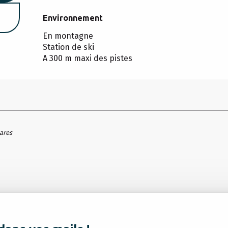
Environnement
Environnement
En montagne
Station de ski
A 300 m maxi des pistes
hares