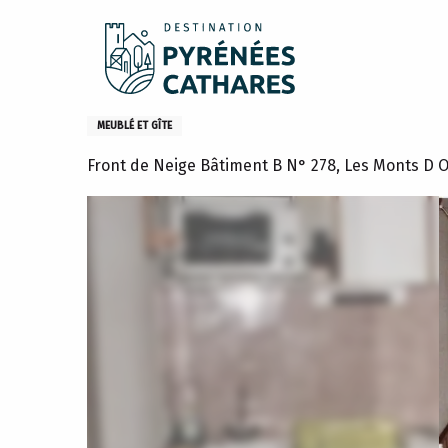
Aller
Accueil
Sejourner
Où dormir
Gites et meublés
au
contenu
principal
Studio 278 Residence Front 
MEUBLÉ ET GÎTE
Front de Neige Bâtiment B N° 278, Les Monts D 