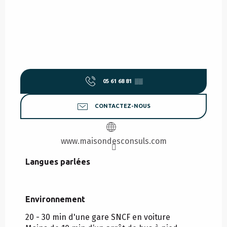
05 61 68 81
▒▒
CONTACTEZ-NOUS
www.maisondesconsuls.com
Langues parlées
Langues parlées
Environnement
Environnement
20 - 30 min d'une gare SNCF en voiture