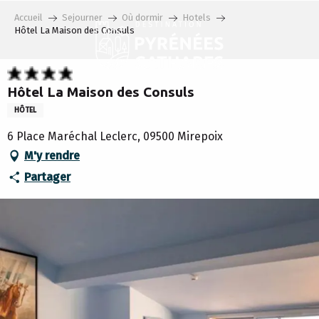
Aller
Accueil
Sejourner
Où dormir
Hotels
au
Hôtel La Maison des Consuls
contenu
principal
Hôtel La Maison des Consuls
HÔTEL
6 Place Maréchal Leclerc, 09500 Mirepoix
M'y rendre
Partager