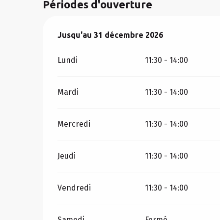
Périodes d'ouverture
Du
Jusqu'au
3 janvier 2026
31 décembre 2026
au
31 décembre 2026
Lundi
11:30 - 14:00
Mardi
11:30 - 14:00
Mercredi
11:30 - 14:00
Jeudi
11:30 - 14:00
Vendredi
11:30 - 14:00
Samedi
Fermé