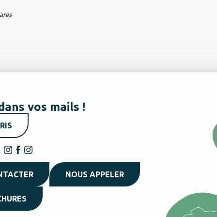
hares
dans vos mails !
RIS
NTACTER
NOUS APPELER
CHURES