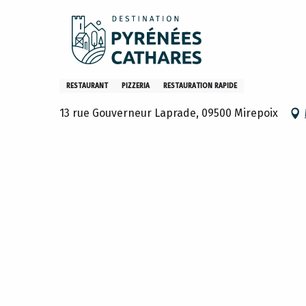
Aller
Accueil
Sejourner
Restaurants
Les restaurants
au
contenu
principal
H Burger
RESTAURANT
PIZZERIA
RESTAURATION RAPIDE
13 rue Gouverneur Laprade, 09500 Mirepoix