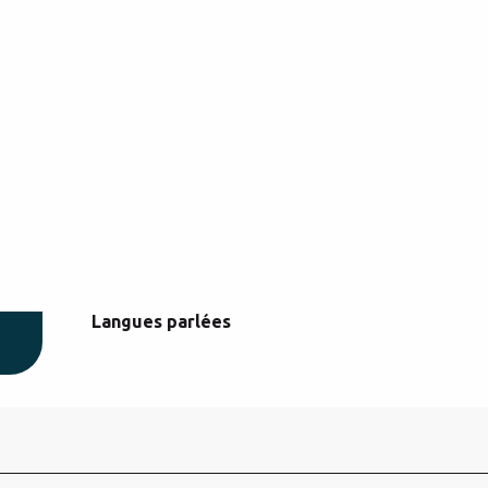
Langues parlées
Langues parlées