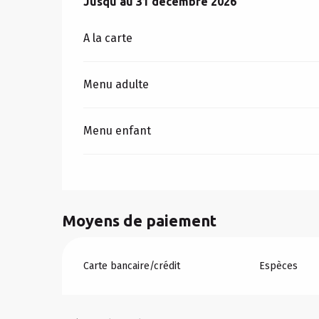
Du
Jusqu'au
3 janvier 2026
31 décembre 2026
au
31 décembre 2026
A la carte
Menu adulte
Menu enfant
Moyens de paiement
Carte bancaire/crédit
Espèces