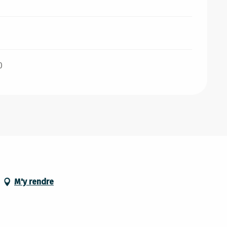
0
M'y rendre