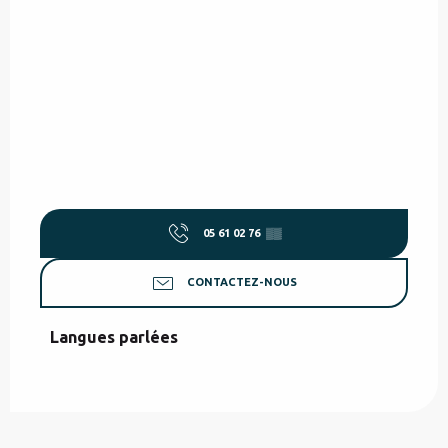
05 61 02 76
▒▒
CONTACTEZ-NOUS
Langues parlées
Langues parlées