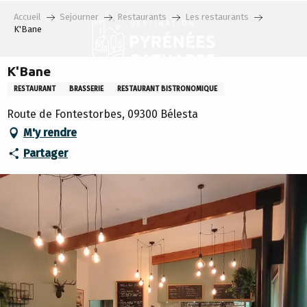
Aller
Accueil
Sejourner
Restaurants
Les restaurants
au
K'Bane
contenu
principal
K'Bane
RESTAURANT
BRASSERIE
RESTAURANT BISTRONOMIQUE
Route de Fontestorbes, 09300 Bélesta
M'y rendre
Partager