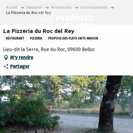
Aller
Accueil
Sejourner
Restaurants
Les restaurants
au
La Pizzeria du Roc del Rey
contenu
principal
La Pizzeria du Roc del Rey
RESTAURANT
PIZZERIA
PROPOSE DES PLATS FAITS MAISON
Lieu-dit la Serre, Rue du Roc, 09600 Belloc
M'y rendre
Partager