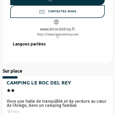
CONTACTEZ-NOUS
www.lerocdelrey.fr
http://www.lerocdelrey.com
Langues parlées
Langues parlées
à partir de
Sur place
210
€
CAMPING LE ROC DEL REY
Vivre une halte de tranquillité et de verdure au cœur
de l’Ariège, dans un camping familial.
Belloc