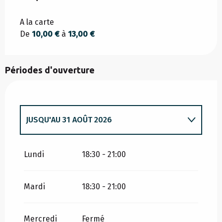
A la carte
De
10,00 €
à
13,00 €
Périodes d'ouverture
JUSQU'AU
31 AOÛT 2026
DU
4 AVRIL 2026
AU
30 JUIN 2026
Lundi
18:30 - 21:00
Mardi
18:30 - 21:00
Mercredi
Fermé