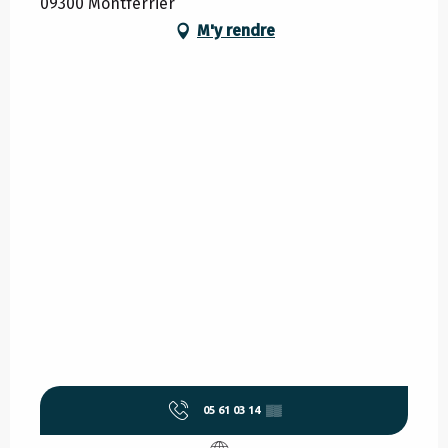
09300 Montferrier
M'y rendre
05 61 03 14
▒▒