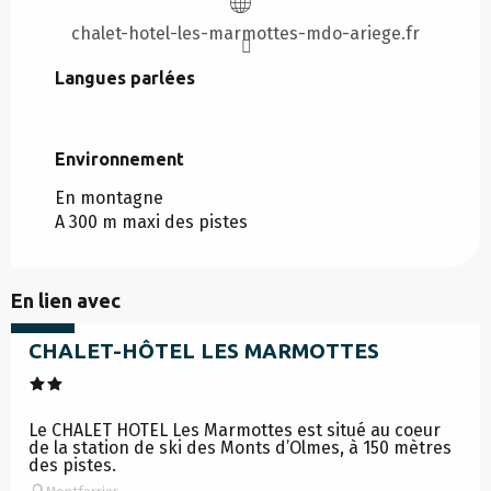
chalet-hotel-les-marmottes-mdo-ariege.fr
Langues parlées
Langues parlées
Environnement
Environnement
En montagne
A 300 m maxi des pistes
à partir de
En lien avec
87
€
CHALET-HÔTEL LES MARMOTTES
Le CHALET HOTEL Les Marmottes est situé au coeur
de la station de ski des Monts d’Olmes, à 150 mètres
des pistes.