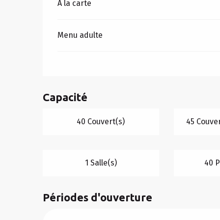
Tarifs 2026
A la carte
Menu adulte
Capacité
40 Couvert(s)
45 Couver
1 Salle(s)
40 P
Périodes d'ouverture