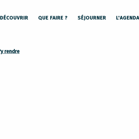
Le clos des Oliviers
DÉCOUVRIR
QUE FAIRE ?
SÉJOURNER
L'AGEND
'y rendre