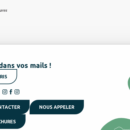
hares
dans vos mails !
RIS
NTACTER
NOUS APPELER
CHURES