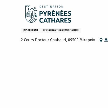
Aller
Accueil
Sejourner
Restaurants
Les restaurants
au
contenu
principal
Le clos des Oliviers
RESTAURANT
RESTAURANT GASTRONOMIQUE
2 Cours Docteur Chabaud, 09500 Mirepoix
M