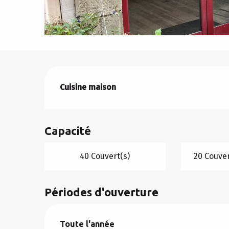
Description
Cuisine maison
Capacité
40 Couvert(s)
20 Couver
Périodes d'ouverture
Toute l'année
Toute l'année