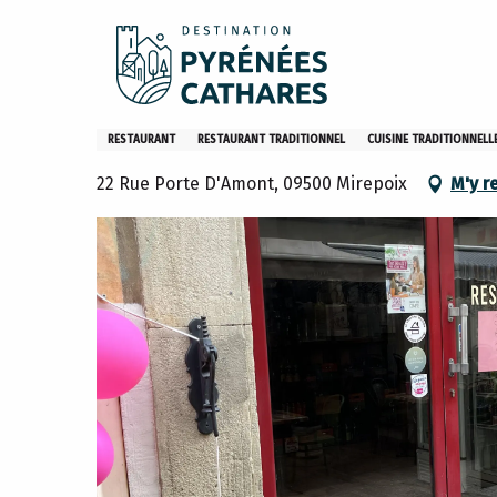
Aller
Accueil
Sejourner
Restaurants
Les restaurants
au
contenu
principal
Le loft
RESTAURANT
RESTAURANT TRADITIONNEL
CUISINE TRADITIONNELL
22 Rue Porte D'Amont, 09500 Mirepoix
M'y r