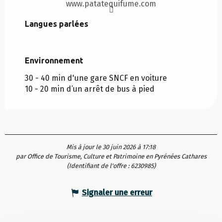
www.patatequifume.com
Langues parlées
Langues parlées
Environnement
Environnement
30 - 40 min d'une gare SNCF en voiture
10 - 20 min d’un arrêt de bus à pied
Mis à jour le 30 juin 2026 à 17:18
par Office de Tourisme, Culture et Patrimoine en Pyrénées Cathares
(Identifiant de l'offre :
6230985
)
Signaler une erreur