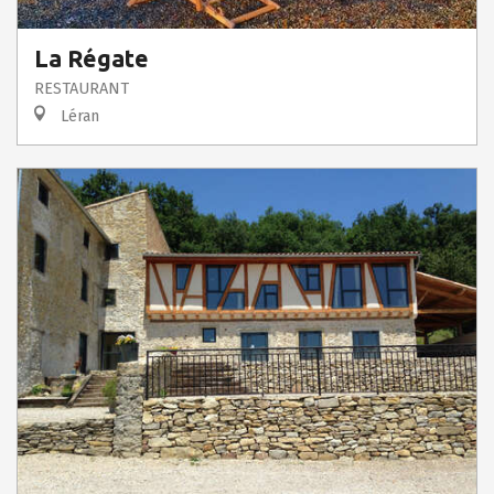
La Régate
RESTAURANT
Léran