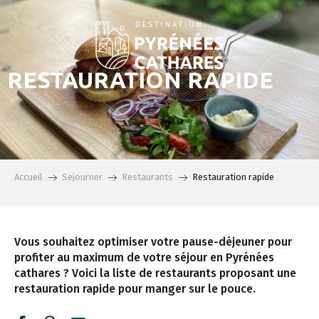
Aller
au
contenu
principal
RESTAURATION RAPIDE
Accueil
Sejourner
Restaurants
Restauration rapide
Vous souhaitez optimiser votre pause-déjeuner pour
profiter au maximum de votre séjour en Pyrénées
cathares ? Voici la liste de restaurants proposant une
restauration rapide pour manger sur le pouce.