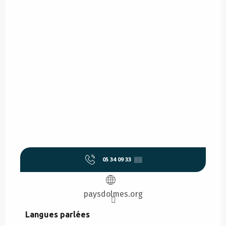
05 34 09 33
▒▒
paysdolmes.org
Langues parlées
Langues parlées