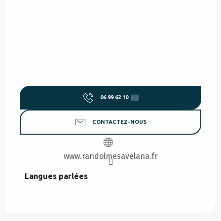
06 99 62 10
▒▒
CONTACTEZ-NOUS
www.randolmesavelana.fr
Langues parlées
Langues parlées