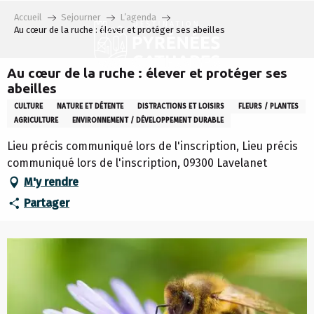
Aller
Accueil
Sejourner
L’agenda
au
Au cœur de la ruche : élever et protéger ses abeilles
contenu
principal
Au cœur de la ruche : élever et protéger ses
abeilles
CULTURE
NATURE ET DÉTENTE
DISTRACTIONS ET LOISIRS
FLEURS / PLANTES
AGRICULTURE
ENVIRONNEMENT / DÉVELOPPEMENT DURABLE
Lieu précis communiqué lors de l'inscription, Lieu précis
communiqué lors de l'inscription, 09300 Lavelanet
M'y rendre
Partager