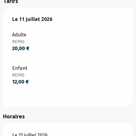
Tarifs
Le
Le
11 juillet 2026
11 juillet 2026
Adulte
REPAS
20,00 €
Enfant
REPAS
12,00 €
Horaires
Le 11 juillet 2026