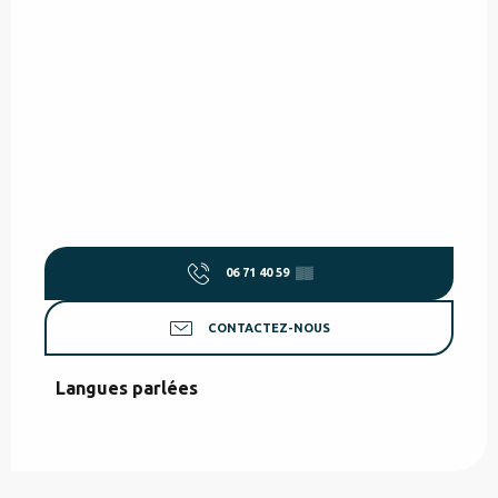
06 71 40 59
▒▒
CONTACTEZ-NOUS
Langues parlées
Langues parlées