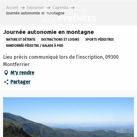
Aller
Accueil
Sejourner
L’agenda
au
Journée autonomie en montagne
contenu
principal
Journée autonomie en montagne
NATURE ET DÉTENTE
DISTRACTIONS ET LOISIRS
SPORTS PÉDESTRES
RANDONNÉE PÉDESTRE / BALADE À PIED
Lieu précis communiqué lors de l’inscription, 09300
Montferrier
M'y rendre
Partager