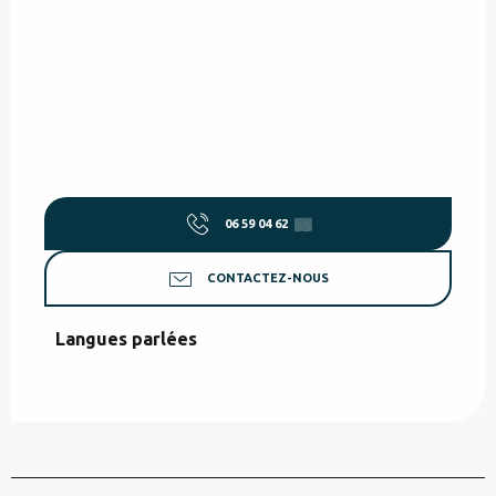
06 59 04 62
▒▒
CONTACTEZ-NOUS
Langues parlées
Langues parlées