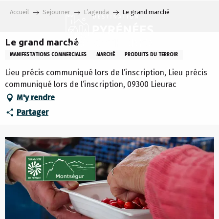
Aller
Accueil
Sejourner
L’agenda
Le grand marché
au
contenu
principal
Le grand marché
MANIFESTATIONS COMMERCIALES
MARCHÉ
PRODUITS DU TERROIR
Lieu précis communiqué lors de l’inscription, Lieu précis
communiqué lors de l’inscription, 09300 Lieurac
M'y rendre
Partager