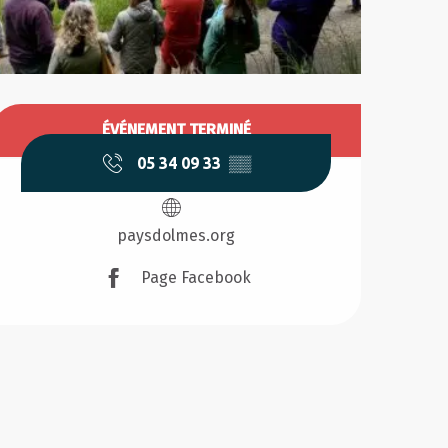
Ouverture et coordonnée
ÉVÉNEMENT TERMINÉ
05 34 09 33
▒▒
paysdolmes.org
Page Facebook