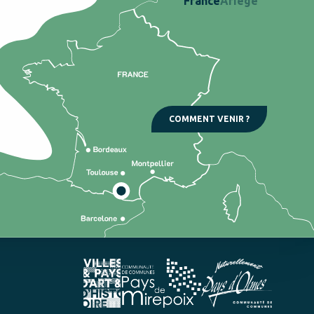
France
Ariège
COMMENT VENIR ?