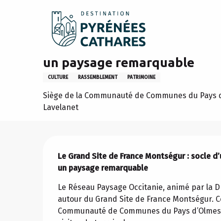
Aller
Accueil
Sejourner
L’agenda
Le Grand Site de Franc
au
contenu
principal
Le Grand Site de France Monts
un paysage remarquable
CULTURE
RASSEMBLEMENT
PATRIMOINE
Siège de la Communauté de Communes du Pays d
Lavelanet
Description
Le Grand Site de France Montségur : socle d’u
un paysage remarquable
Le Réseau Paysage Occitanie, animé par la D
autour du Grand Site de France Montségur. Cel
Communauté de Communes du Pays d’Olmes. À 