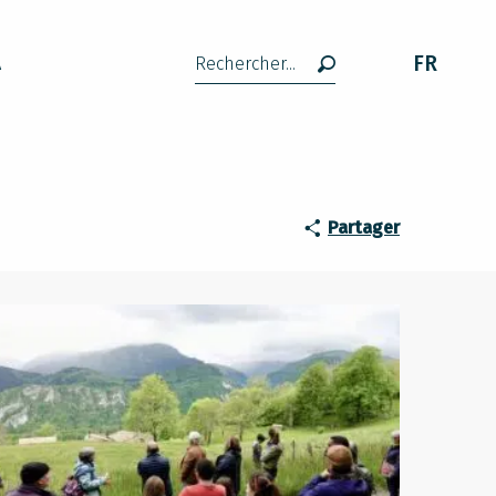
paysage remarquable
FR
A
Recherche
e pour préserver et valoriser
Partager