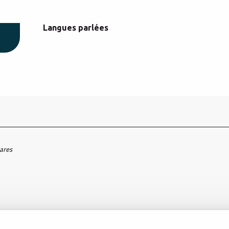
Langues parlées
Langues parlées
hares