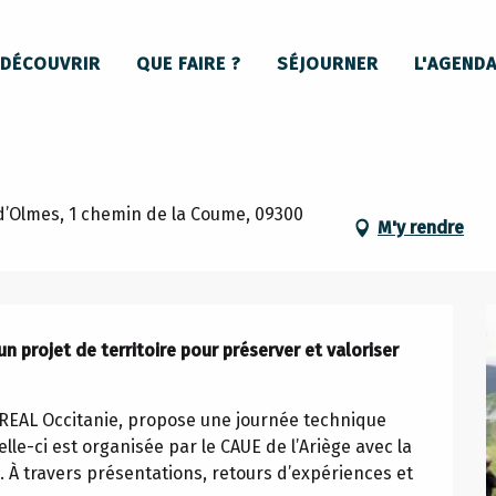
e Montségur : socle d’un projet de territoire pour préserver et valoriser un 
DÉCOUVRIR
QUE FAIRE ?
SÉJOURNER
L'AGEND
égur : socle d’un projet de territoir
’Olmes, 1 chemin de la Coume, 09300
M'y rendre
n projet de territoire pour préserver et valoriser 
REAL Occitanie, propose une journée technique 
le-ci est organisée par le CAUE de l’Ariège avec la 
travers présentations, retours d’expériences et 