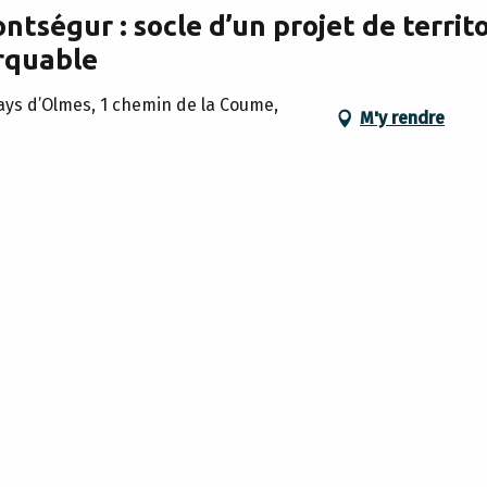
tségur : socle d’un projet de territ
rquable
s d’Olmes, 1 chemin de la Coume,
M'y rendre