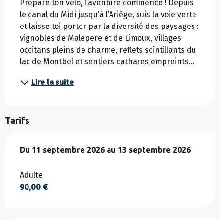
Prépare ton vélo, l’aventure commence ! Depuis 
le canal du Midi jusqu’à l’Ariège, suis la voie verte 
et laisse toi porter par la diversité des paysages : 
vignobles de Malepere et de Limoux, villages 
occitans pleins de charme, reflets scintillants du 
lac de Montbel et sentiers cathares empreints...
Lire la suite
Tarifs
Du
Du
11 septembre 2026
11 septembre 2026
au
au
13 septembre 2026
13 septembre 2026
Adulte
90,00 €