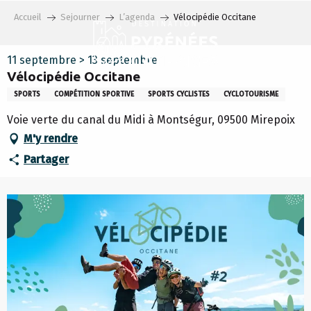
Aller
Accueil
Sejourner
L’agenda
Vélocipédie Occitane
au
contenu
principal
11 septembre > 13 septembre
Vélocipédie Occitane
SPORTS
COMPÉTITION SPORTIVE
SPORTS CYCLISTES
CYCLOTOURISME
Voie verte du canal du Midi à Montségur, 09500 Mirepoix
M'y rendre
Partager