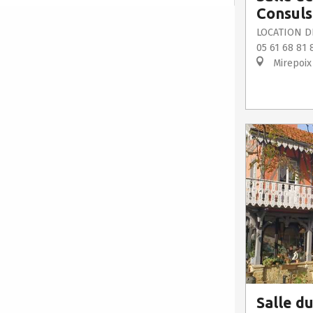
Consuls
LOCATION D
05 61 68 81 
Mirepoix
Salle d