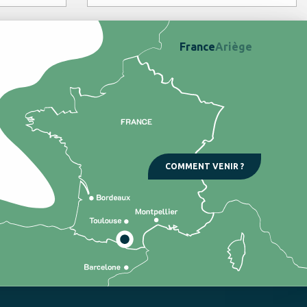
France
Ariège
COMMENT VENIR ?