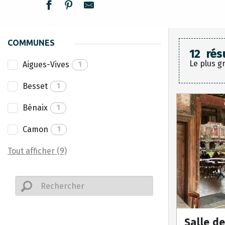
COMMUNES
12
rés
Le plus g
Aigues-Vives
1
Besset
1
Bénaix
1
Camon
1
Tout afficher (9)
Salle d