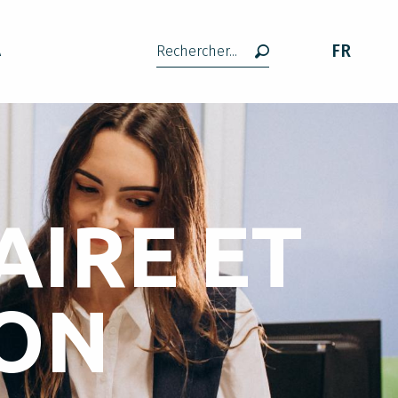
FR
A
Recherche
AIRE ET
ION