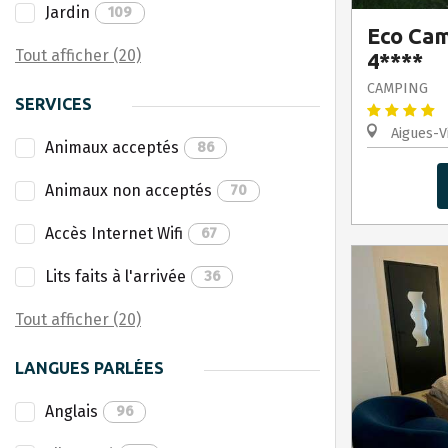
Jardin
109
Eco Cam
Tout afficher (20)
4****
CAMPING
SERVICES
Aigues-V
Animaux acceptés
86
Animaux non acceptés
70
Accès Internet Wifi
67
Lits faits à l'arrivée
36
Tout afficher (20)
LANGUES PARLÉES
Anglais
96