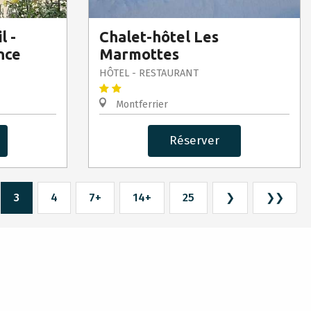
l -
Chalet-hôtel Les
nce
Marmottes
HÔTEL - RESTAURANT
Montferrier
Réserver
3
4
7+
14+
25
❯
❯❯