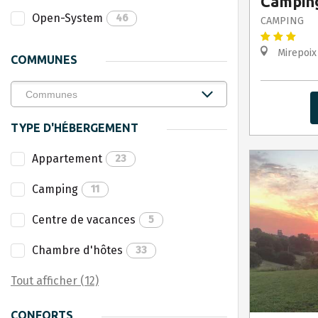
Campin
Open-System
46
CAMPING
Mirepoix
COMMUNES
TYPE D'HÉBERGEMENT
Appartement
23
Camping
11
Centre de vacances
5
Chambre d'hôtes
33
Tout afficher (12)
CONFORTS