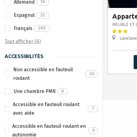
Allemand
19
Espagnol
32
Appart
MEUBLÉ ET 
Français
285
Lavelane
Tout afficher (6)
ACCESSIBILITÉS
Non accessible en fauteuil
26
roulant
Une chambre PMR
8
Accessible en fauteuil roulant
7
avec aide
Accessible en fauteuil roulant en
6
autonomie