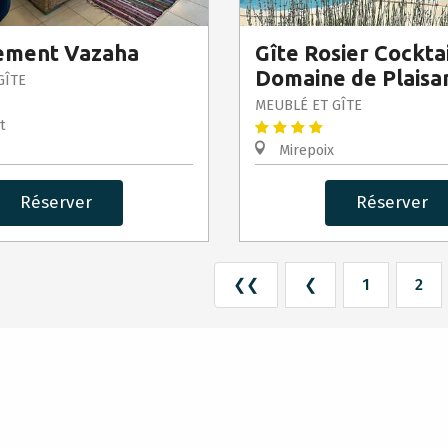
ement Vazaha
Gîte Rosier Cocktai
Domaine de Plaisa
GÎTE
MEUBLÉ ET GÎTE
t
Mirepoix
Réserver
Réserver
❮❮
❮
1
2