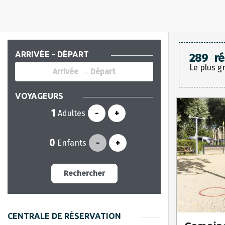
ARRIVÉE - DÉPART
289
ré
Le plus g
VOYAGEURS
Adultes
-
+
Enfants
-
+
Rechercher
CENTRALE DE RÉSERVATION