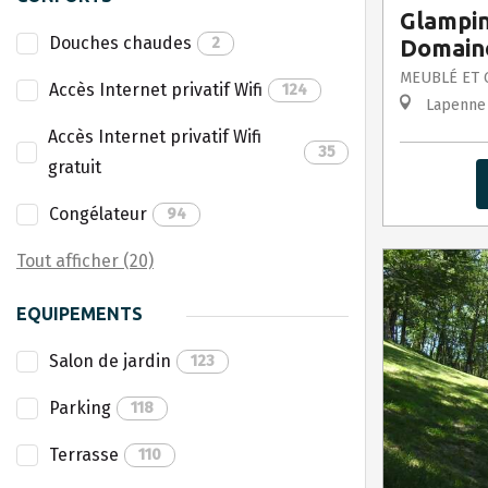
Glampin
Douches chaudes
2
Domain
MEUBLÉ ET 
Accès Internet privatif Wifi
124
Lapenne
Accès Internet privatif Wifi
35
gratuit
Congélateur
94
Tout afficher (20)
EQUIPEMENTS
Salon de jardin
123
Parking
118
Terrasse
110