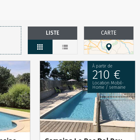
LISTE
CARTE
À partir de
210 €
Location Mobil-
Home / semaine