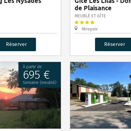
g Les Nysades
Gîte Les Lilas - D
de Plaisance
MEUBLÉ ET GÎTE
Mirepoix
Réserver
Réserver
À partir de
695 €
Semaine (meublé)