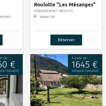
Roulotte "Les Mésanges"
HÉBERGEMENT INSOLITE
AMPING-
Sainte-Foi
Réserver
tir de
À partir de
60 €
1645 €
ine (meublé)
Semaine (meublé)