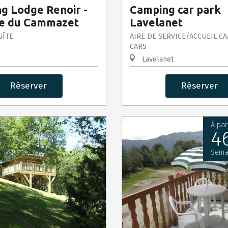
g Lodge Renoir -
Camping car park
e du Cammazet
Lavelanet
GÎTE
AIRE DE SERVICE/ACCUEIL C
CARS
Lavelanet
Réserver
Réserver
À par
4
Sema