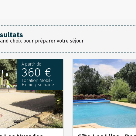
sultats
rand choix pour préparer votre séjour
À partir de
360 €
Location Mobil-
Home / semaine