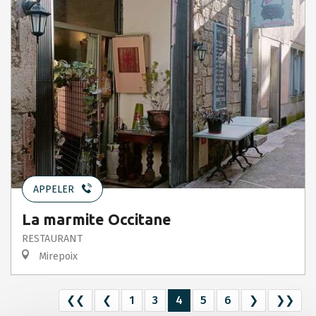
APPELER
La marmite Occitane
RESTAURANT
Mirepoix
❮❮
❮
1
3
4
5
6
❯
❯❯