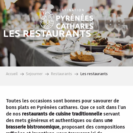
Aller
au
contenu
principal
LES RESTAURANTS
Accueil
Sejourner
Restaurants
Les restaurants
Toutes les occasions sont bonnes pour savourer de
bons plats en Pyrénées cathares. Que ce soit dans l’un
de nos
restaurants de cuisine traditionnelle
servant
des mets généreux et authentiques ou dans u
ne
brasserie bistronomique,
proposant des compositions